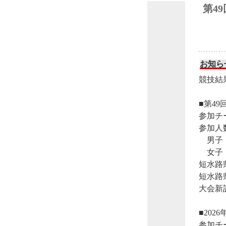
第4
お知ら
競技結
■第4
参加チ
参加人
男子
女子
短水路
短水路
大会新
■20
参加チ