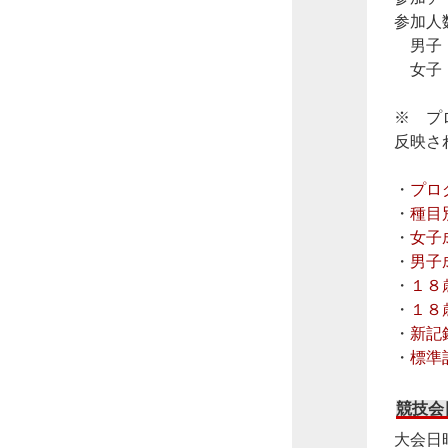
参加
男子
女子
※ プ
反映さ
・
プロ
・
種目
・
女子
・
男子
・
１８
・
１８
・
新記
・
標準
競技会
大会日