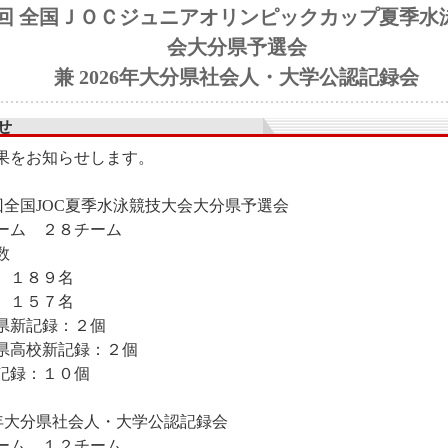
9回 全国ＪＯＣジュニアオリンピックカップ夏季水
会大分県予選会
兼 2026年大分県社会人・大学公認記録会
せ
果をお知らせします。
9回全国JOC夏季水泳競技大会大分県予選会
ーム ２８チーム
数
 １８９名
 １５７名
県新記録：２個
県高校新記録：２個
記録：１０個
26年大分県社会人・大学公認記録会
ーム １２チーム