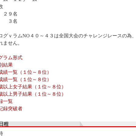
人数
 ２９名
 ３名
ログｖラムNO４０～４３は全国大会のチャレンジレースの為
れません。
グラム形式
別結果
成績一覧（１位～８位）
成績一覧（１位～８位）
歳以上女子結果（１位～８位）
歳以上男子結果（１位～８位）
録一覧
記録突破者
日程
時