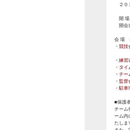
２０２
開 場
開会式
会 場
・
競技
・
練習
・
タイ
・
チー
・
監督
・
駐車
■保護
チーム
ーム内
たしま
また、