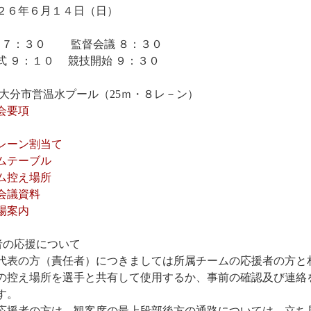
６年６月１４日（日）
 ７：３０ 監督会議 ８：３０
 ９：１０ 競技開始 ９：３０
 大分市営温水プール（25ｍ・８レ－ン）
会要項
レーン割当て
ムテーブル
ム控え場所
会議資料
場案内
者の応援について
代表の方（責任者）につきましては所属チームの応援者の方と
の控え場所を選手と共有して使用するか、事前の確認及び連絡
す。
応援者の方は、観客席の最上段部後方の通路については、立ち