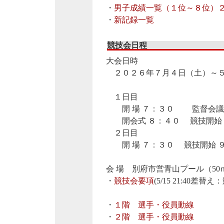
・
男子成績一覧（１位～８位）
・
新記録一覧
競技会日程
大会日時
２０２６年７月４日（土）～
１日目
開 場 ７：３０ 監督会議
開会式 ８：４０ 競技開始 
２日目
開 場 ７：３０ 競技開始 
会 場 別府市営青山プール（5
・
競技会要項
(5/15 21:40差
・
１階 選手・役員動線
・
２階 選手・役員動線